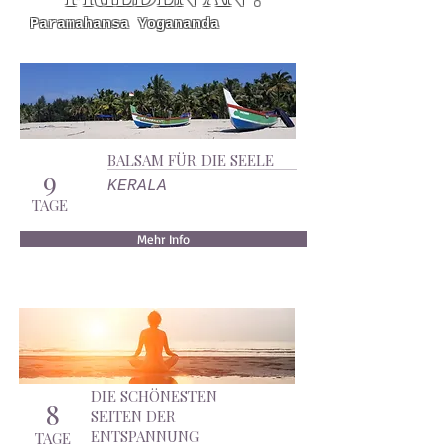
Paramahansa Yogananda
BALSAM FÜR DIE SEELE
9
KERALA
TAGE
Mehr Info
DIE SCHÖNESTEN
8
SEITEN DER
ENTSPANNUNG
TAGE