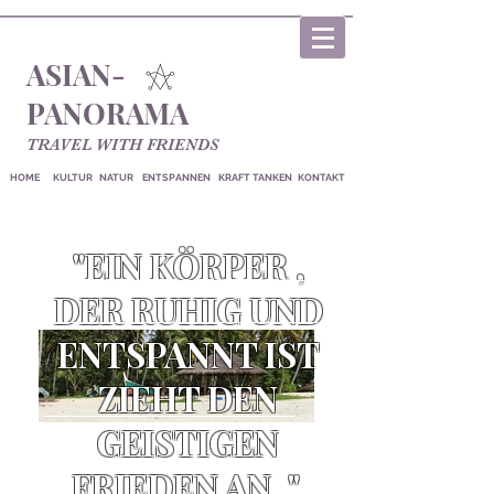
ASIAN-
PANORAMA
TRAVEL WITH FRIENDS
HOME
KULTUR
NATUR
ENTSPANNEN
KRAFT TANKEN
KONTAKT
"EIN KÖRPER ,
DER RUHIG UND
ENTSPANNT IST
ZIEHT DEN
GEISTIGEN
FRIEDEN AN
."