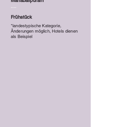
Mahabalipuram
****
Frühstück
*landestypische Kategorie,
Änderungen möglich, Hotels dienen
als Beispiel