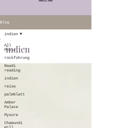
Blog
indien
All
indien
Posts
rückführung
Naadi
reading
indien
reise
palmblatt
Amber
Palace
Mysore
Chamundi
Hill