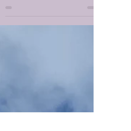
11 – Eine Reise in die
Vergangenheit - in ein früheres
Leben -
Reis, Sambar, Avial, würziges Rasam